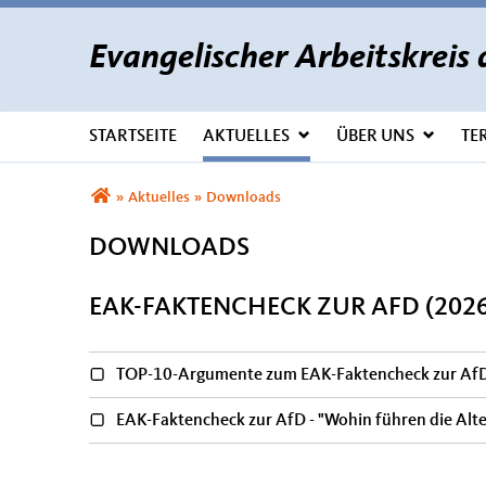
Evangelischer Arbeitskrei
STARTSEITE
AKTUELLES
ÜBER UNS
TE
Sie sind hier
»
Aktuelles
»
Downloads
DOWNLOADS
EAK-FAKTENCHECK ZUR AFD (2026
TOP-10-Argumente zum EAK-Faktencheck zur Af
EAK-Faktencheck zur AfD - "Wohin führen die Alt