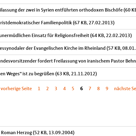
ilassung der zwei in Syrien entführten orthodoxen Bischöfe
(60 K
ristdemokratischer Familienpolitik
(67 KB, 27.02.2013)
ermüdlichen Einsatz für Religionsfreiheit
(64 KB, 22.02.2013)
ssynodaler der Evangelischen Kirche im Rheinland
(57 KB, 08.01
desvorsitzender fordert Freilassung von iranischem Pastor Beh
ten Weges“ ist zu begrüßen
(63 KB, 21.11.2012)
‹ vorherige Seite
1
2
3
4
5
6
7
8
9
nächste Se
r. Roman Herzog
(52 KB, 13.09.2004)