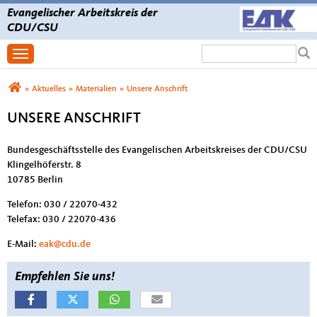
Evangelischer Arbeitskreis der
CDU/CSU
Suchformular
Suche
Toggle navigation
Sie sind hier
»
Aktuelles
»
Materialien
»
Unsere Anschrift
UNSERE ANSCHRIFT
Bundesgeschäftsstelle des Evangelischen Arbeitskreises der CDU/CSU
Klingelhöferstr. 8
10785 Berlin
Telefon: 030 / 22070-432
Telefax: 030 / 22070-436
E-Mail:
eak@cdu.de
Empfehlen Sie uns!