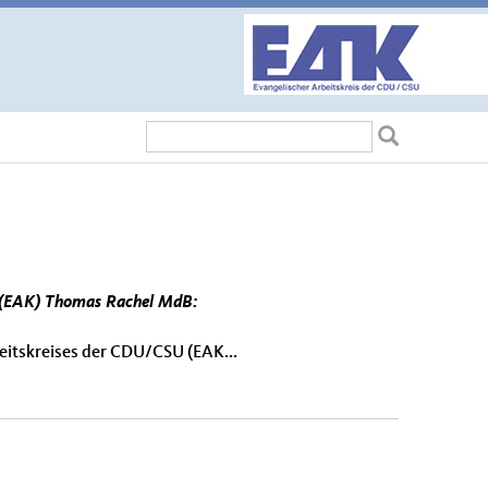
Suchformular
Suche
U (EAK) Thomas Rachel MdB:
beitskreises der CDU/CSU (EAK...