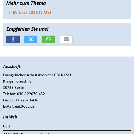
Mehr zum Thema
EV 1+2/ 2026
(3 MB)
Empfehlen Sie uns!
Anschrift
Fußbereich
Evangelischer Arbeitskreis der CDU/CSU
Klingelhöferstr. 8
10785
Berlin
Telefon:
030 / 22070-432
Fax:
030 / 22070-436
E-Mail:
eak@cdu.de
Im Web
CSU