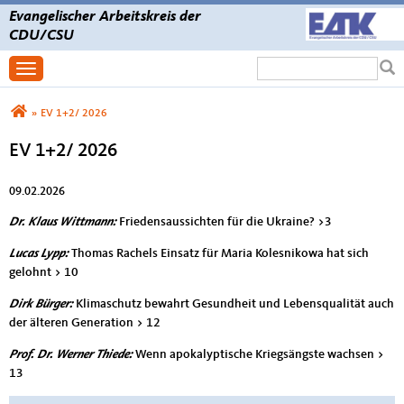
Evangelischer Arbeitskreis der
CDU/CSU
Suchformular
Suche
Toggle navigation
Sie sind hier
»
EV 1+2/ 2026
EV 1+2/ 2026
09.02.2026
Dr. Klaus Wittmann:
Friedensaussichten für die Ukraine? >3
Lucas Lypp:
Thomas Rachels Einsatz für Maria Kolesnikowa hat sich
gelohnt > 10
Dirk Bürger:
Klimaschutz bewahrt Gesundheit und Lebensqualität auch
der älteren Generation > 12
Prof. Dr. Werner Thiede:
Wenn apokalyptische Kriegsängste wachsen >
13