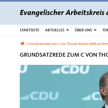
Evangelischer Arbeitskrei
STARTSEITE
AKTUELLES
ÜBER UNS
TE
Sie sind hier
»
Grundsatzrede zum C von Thomas Rachel MdB auf dem 3
GRUNDSATZREDE ZUM C VON THO