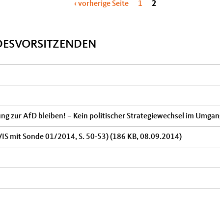
‹ vorherige Seite
1
2
DESVORSITZENDEN
ung zur AfD bleiben! – Kein politischer Strategiewechsel im Umga
VIS mit Sonde 01/2014, S. 50-53)
(186 KB, 08.09.2014)