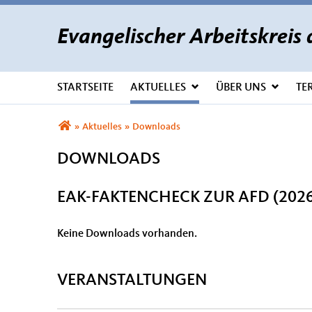
Evangelischer Arbeitskrei
STARTSEITE
AKTUELLES
ÜBER UNS
TE
Sie sind hier
»
Aktuelles
»
Downloads
DOWNLOADS
EAK-FAKTENCHECK ZUR AFD (2026
Keine Downloads vorhanden.
VERANSTALTUNGEN