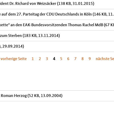
dent Dr. Richard von Weizsäcker
(138 KB, 31.01.2015)
 auf dem 27. Parteitag der CDU Deutschlands in Köln
(146 KB, 11
akette“ an den EAK-Bundesvorsitzenden Thomas Rachel MdB
(67 K
t zum Sterben
(183 KB, 13.11.2014)
B, 29.09.2014)
‹ vorherige Seite
1
2
3
4
5
6
7
8
9
nächste Se
r. Roman Herzog
(52 KB, 13.09.2004)