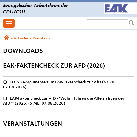
Evangelischer Arbeitskreis der
CDU/CSU
Suchformular
Suche
Toggle navigation
Sie sind hier
»
Aktuelles
»
Downloads
DOWNLOADS
EAK-FAKTENCHECK ZUR AFD (2026)
TOP-10-Argumente zum EAK-Faktencheck zur AfD
(67 KB,
07.08.2026)
EAK-Faktencheck zur AfD - "Wohin führen die Alternativen der
AfD?" (2026)
(5 MB, 07.08.2026)
VERANSTALTUNGEN