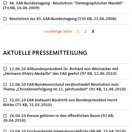
46. EAK-Bundestagung - Resolution: "Demographischer Wandel"
(74 KB, 16.06.2009)
Resolution zur 45. EAK-Bundestagung
(150 KB, 23.06.2008)
Seiten
‹ vorherige Seite
1
2
3
AKTUELLE PRESSEMITTEILUNG
12.06.10 Altbundespräsident Dr. Richard von Weizsäcker mit
„Hermann-Ehlers-Medaille“ des EAK geehrt
(97 KB, 12.06.2010)
11.06.10 EAK-Bundesvorstand verabschiedet Resolution zum
Thema „Christenverfolgung im 21. Jahrhundert“
(91 KB, 11.06.2010)
31.05.10 EAK bedauert Rücktritt von Bundespräsident Horst
Köhler
(75 KB, 31.05.2010)
26.04.10 Kreuze gehören in den öffentlichen Raum
(92 KB,
26.04.2010)
23.04.10 Erschreckende Integrationsdefizite
(88 KB, 23.04.2010)